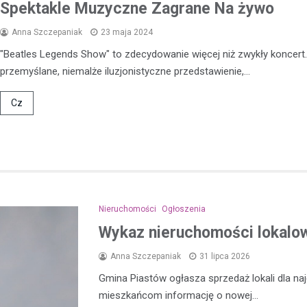
Niedawno na jednej z ulic w Pru
Spektakle Muzyczne Zagrane Na żywo
doszło do incydentu, w którym 
Anna Szczepaniak
23 maja 2024
pod wpływem alkoholu mężczy
dokonywał aktów…
"Beatles Legends Show" to zdecydowanie więcej niż zwykły koncert.
przemyślane, niemalże iluzjonistyczne przedstawienie,…
Cz
Nieruchomości
Ogłoszenia
Wykaz nieruchomości lokalow
Anna Szczepaniak
31 lipca 2026
Gmina Piastów ogłasza sprzedaż lokali dla n
mieszkańcom informację o nowej…