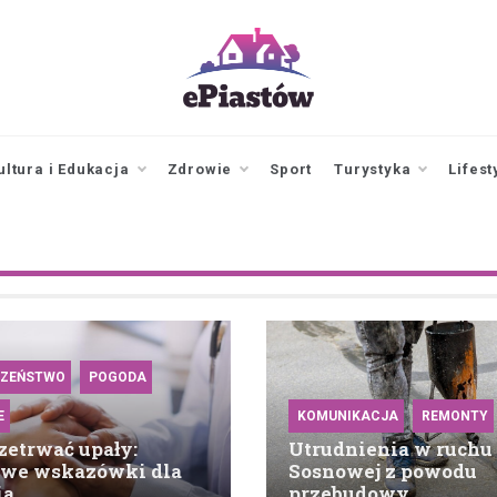
epiastow.pl
dawka
aktualności z
Piastowa i
ultura i Edukacja
Zdrowie
Sport
Turystyka
Lifest
okolicy
CZEŃSTWO
POGODA
E
KOMUNIKACJA
REMONTY
zetrwać upały:
Utrudnienia w ruchu 
owe wskazówki dla
Sosnowej z powodu
ia
przebudowy