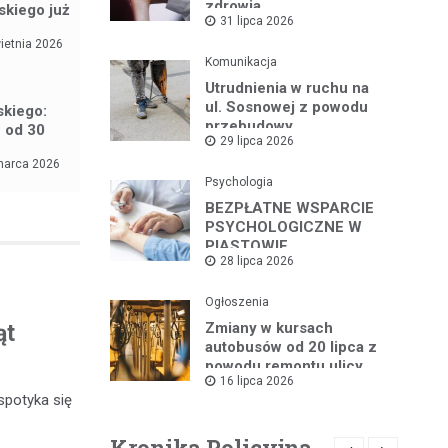
zdrowia
skiego już
31 lipca 2026
ietnia 2026
Komunikacja
Utrudnienia w ruchu na
ul. Sosnowej z powodu
skiego:
przebudowy
 od 30
29 lipca 2026
marca 2026
Psychologia
BEZPŁATNE WSPARCIE
PSYCHOLOGICZNE W
PIASTOWIE
28 lipca 2026
Ogłoszenia
Zmiany w kursach
ąt
autobusów od 20 lipca z
powodu remontu ulicy
16 lipca 2026
spotyka się
Kronika Policyjna