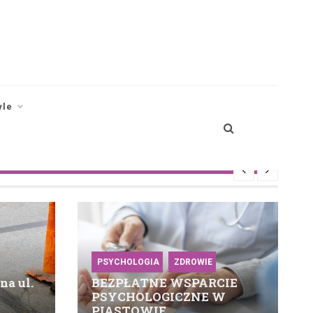
yle
PSYCHOLOGIA
ZDROWIE
na ul.
BEZPŁATNE WSPARCIE
PSYCHOLOGICZNE W
PIASTOWIE