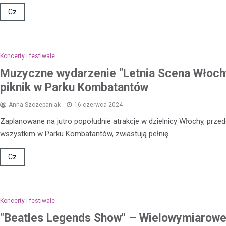
Cz
Koncerty i festiwale
Muzyczne wydarzenie "Letnia Scena Włoch
piknik w Parku Kombatantów
Anna Szczepaniak
16 czerwca 2024
Zaplanowane na jutro popołudnie atrakcje w dzielnicy Włochy, prze
wszystkim w Parku Kombatantów, zwiastują pełnię…
Kronika policyjna
Cz
Agresywny mężczyzna, us
zaparkowane pojazdy, sp
straty wynoszące ponad 13
złotych
Koncerty i festiwale
14 lipca 2024
"Beatles Legends Show" – Wielowymiarow