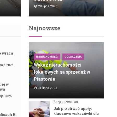
28 lipca 2026
Najnowsze
o wraca
NIERUCHOMOŚCI
OGŁOSZENIA
Wykaz nieruchomości
maja 2026
lokalowych na sprzedaż w
Piastowie
iej w
31 lipca 2026
owa
aja 2026
Bezpieczeństwo
Jak przetrwać upały:
kluczowe wskazówki dla
licach B.