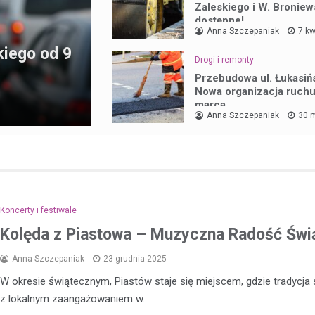
Zaleskiego i W. Broniew
dostępne!
Anna Szczepaniak
7 kw
kiego od 9
Drogi i remonty
Przebudowa ul. Łukasiń
Nowa organizacja ruchu
marca
Anna Szczepaniak
30 
Koncerty i festiwale
Kolęda z Piastowa – Muzyczna Radość Świ
Anna Szczepaniak
23 grudnia 2025
W okresie świątecznym, Piastów staje się miejscem, gdzie tradycja 
z lokalnym zaangażowaniem w…