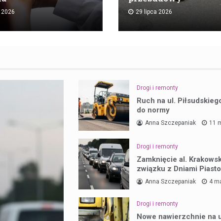
a 2026
29 lipca 2026
Drogi i remonty
Ruch na ul. Piłsudskieg
do normy
Anna Szczepaniak
11 
Drogi i remonty
Zamknięcie al. Krakowsk
związku z Dniami Piast
Anna Szczepaniak
4 m
Drogi i remonty
Nowe nawierzchnie na u