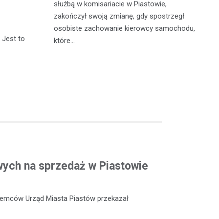
szkowie,
służbą w komisariacie w Piastowie,
Ko
agresywny i
zakończył swoją zmianę, gdy spostrzegł
do
zna
osobiste zachowanie kierowcy samochodu,
by
 Jest to
które…
je
ych na sprzedaż w Piastowie
ajemców Urząd Miasta Piastów przekazał