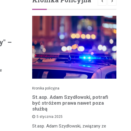
y" –
de
Kronika policyjna
Kro
zkadzając
St.asp. Adam Szydłowski, potrafi
Wa
owodował
być stróżem prawa nawet poza
kr
 tysięcy
służbą
m
5 stycznia 2025
e
St.asp. Adam Szydłowski, związany ze
W 