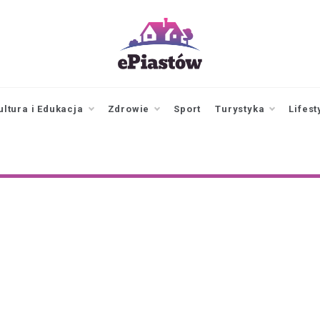
epiastow.pl
dawka
aktualności z
Piastowa i
ultura i Edukacja
Zdrowie
Sport
Turystyka
Lifest
okolicy