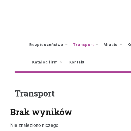
Skip
to
content
Bezpieczeństwo
Transport
Miasto
K
Katalog firm
Kontakt
Transport
Brak wyników
Nie znaleziono niczego.