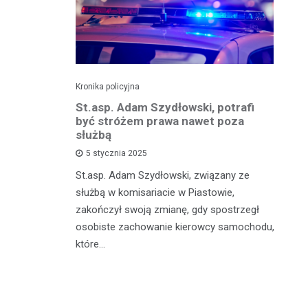
Kronika policyjna
Kro
zkadzając
St.asp. Adam Szydłowski, potrafi
Wa
owodował
być stróżem prawa nawet poza
kr
 tysięcy
służbą
m
5 stycznia 2025
St.asp. Adam Szydłowski, związany ze
W 
szkowie,
służbą w komisariacie w Piastowie,
Ko
agresywny i
zakończył swoją zmianę, gdy spostrzegł
do
zna
osobiste zachowanie kierowcy samochodu,
by
które…
je