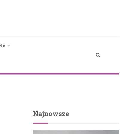
yle
Najnowsze