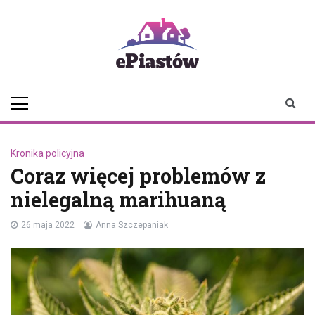
Skip
to
content
epiastow.pl
dawka
aktualności z
Piastowa i
okolicy
Kronika policyjna
Coraz więcej problemów z
nielegalną marihuaną
26 maja 2022
Anna Szczepaniak