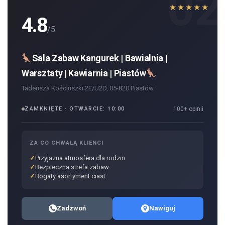
02
★★★★★
4.8
/5
Sala Zabaw Kangurek | Bawialnia |
Warsztaty | Kawiarnia | Piastów
Tadeusza Kościuszki 2E/U2D, 05-820 Piastów
ZAMKNIĘTE · OTWARCIE: 10:00
100+ opinii
ZA CO CHWALĄ KLIENCI
Przyjazna atmosfera dla rodzin
Bezpieczna strefa zabaw
Bogaty asortyment ciast
Zadzwoń
Nawiguj