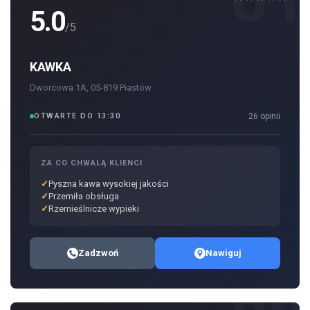
5.0
/5
KAWKA
Dworcowa 1A, 05-819 Piastów
OTWARTE DO 13:30
26 opinii
ZA CO CHWALĄ KLIENCI
Pyszna kawa wysokiej jakości
Przemiła obsługa
Rzemieślnicze wypieki
Zadzwoń
Nawiguj