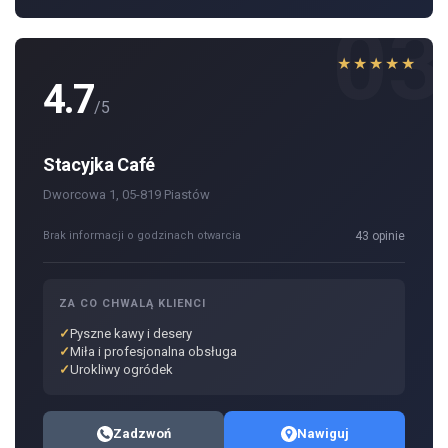
03
★★★★★
4.7
/5
Stacyjka Café
Dworcowa 1, 05-819 Piastów
Brak informacji o godzinach otwarcia
43 opinie
ZA CO CHWALĄ KLIENCI
Pyszne kawy i desery
Miła i profesjonalna obsługa
Urokliwy ogródek
Zadzwoń
Nawiguj