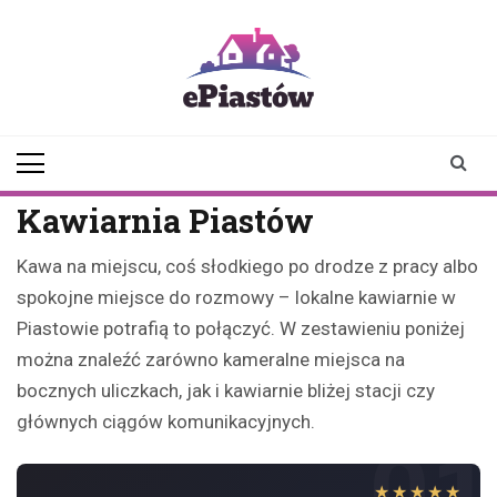
Skip
to
content
epiastow.pl
dawka
aktualności z
Piastowa i
okolicy
Kawiarnia Piastów
Kawa na miejscu, coś słodkiego po drodze z pracy albo
spokojne miejsce do rozmowy – lokalne kawiarnie w
Piastowie potrafią to połączyć. W zestawieniu poniżej
można znaleźć zarówno kameralne miejsca na
bocznych uliczkach, jak i kawiarnie bliżej stacji czy
głównych ciągów komunikacyjnych.
01
★★★★★