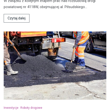
W związku z kolejnym etapem prac nad rozbudową drogi
powiatowej nr 4118W, obejmującej al. Piłsudskiego…
Czytaj dalej
Inwestycje
Roboty drogowe