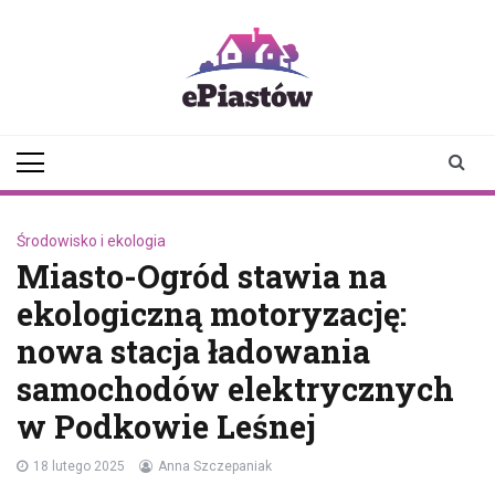
Skip
to
content
epiastow.pl
dawka
aktualności z
Piastowa i
okolicy
Środowisko i ekologia
Miasto-Ogród stawia na
ekologiczną motoryzację:
nowa stacja ładowania
samochodów elektrycznych
w Podkowie Leśnej
18 lutego 2025
Anna Szczepaniak