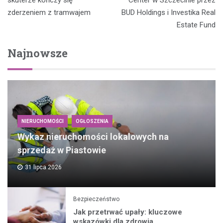
skuterze kończy się
Center w Szczecinie przez
zderzeniem z tramwajem
BUD Holdings i Investika Real
Estate Fund
Najnowsze
NIERUCHOMOŚCI
OGŁOSZENIA
Wykaz nieruchomości lokalowych na
sprzedaż w Piastowie
31 lipca 2026
Bezpieczeństwo
Jak przetrwać upały: kluczowe
wskazówki dla zdrowia