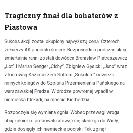
Tragiczny finał dla bohaterów z
Piastowa
Sukces akcji został okupiony najwyższą ceną. Czterech
żołnierzy AK poniosło śmierć. Bezpośrednio podczas akcji
śmiertelnie ranni zostali dowódca Bronisław Pietraszewicz
„Lot” i Marian Senger „Cichy”. Zbigniew Gęsicki „Juno” wraz
z kierowcą Kazimierzem Sottem „Sokołem” odwieźli
rannych kolegów do Szpitala Przemienienia Pańskiego na
warszawskiej Pradze. W drodze powrotnej wpadli w
niemiecką blokadę na moście Kierbedzia.
Rozpoczęła się wymiana ognia. Wobec przewagi wroga
obaj żołnierze próbowali ratować się skacząc do Wisły,
gdzie dosięgły ich niemieckie pociski. Tak zginął