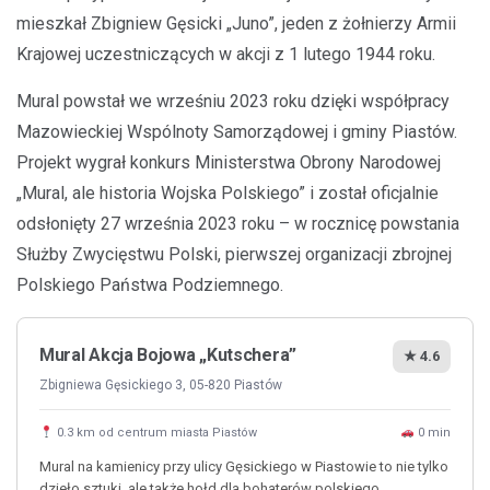
mieszkał Zbigniew Gęsicki „Juno”, jeden z żołnierzy Armii
Krajowej uczestniczących w akcji z 1 lutego 1944 roku.
Mural powstał we wrześniu 2023 roku dzięki współpracy
Mazowieckiej Wspólnoty Samorządowej i gminy Piastów.
Projekt wygrał konkurs Ministerstwa Obrony Narodowej
„Mural, ale historia Wojska Polskiego” i został oficjalnie
odsłonięty 27 września 2023 roku – w rocznicę powstania
Służby Zwycięstwu Polski, pierwszej organizacji zbrojnej
Polskiego Państwa Podziemnego.
Mural Akcja Bojowa „Kutschera”
★ 4.6
Zbigniewa Gęsickiego 3, 05-820 Piastów
0.3 km od centrum miasta Piastów
0 min
Mural na kamienicy przy ulicy Gęsickiego w Piastowie to nie tylko
dzieło sztuki, ale także hołd dla bohaterów polskiego