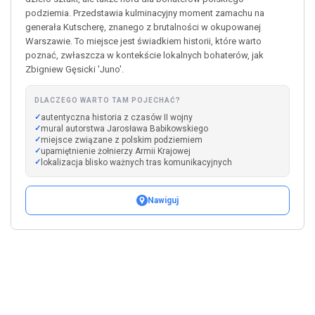
podziemia. Przedstawia kulminacyjny moment zamachu na
generała Kutscherę, znanego z brutalności w okupowanej
Warszawie. To miejsce jest świadkiem historii, które warto
poznać, zwłaszcza w kontekście lokalnych bohaterów, jak
Zbigniew Gęsicki 'Juno'.
DLACZEGO WARTO TAM POJECHAĆ?
autentyczna historia z czasów II wojny
mural autorstwa Jarosława Babikowskiego
miejsce związane z polskim podziemiem
upamiętnienie żołnierzy Armii Krajowej
lokalizacja blisko ważnych tras komunikacyjnych
Nawiguj
Leaflet
|
©
OpenStreetMap
+
−