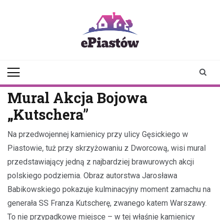
Skip
to
content
epiastow.pl
dawka
aktualności z
Piastowa i
okolicy
Mural Akcja Bojowa
„Kutschera”
Na przedwojennej kamienicy przy ulicy Gęsickiego w
Piastowie, tuż przy skrzyżowaniu z Dworcową, wisi mural
przedstawiający jedną z najbardziej brawurowych akcji
polskiego podziemia. Obraz autorstwa Jarosława
Babikowskiego pokazuje kulminacyjny moment zamachu na
generała SS Franza Kutscherę, zwanego katem Warszawy.
To nie przypadkowe miejsce – w tej właśnie kamienicy