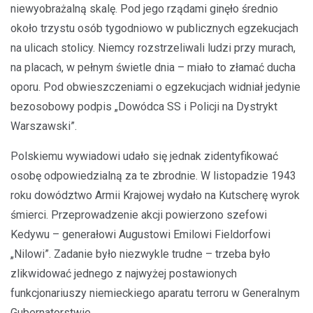
niewyobrażalną skalę. Pod jego rządami ginęło średnio
około trzystu osób tygodniowo w publicznych egzekucjach
na ulicach stolicy. Niemcy rozstrzeliwali ludzi przy murach,
na placach, w pełnym świetle dnia – miało to złamać ducha
oporu. Pod obwieszczeniami o egzekucjach widniał jedynie
bezosobowy podpis „Dowódca SS i Policji na Dystrykt
Warszawski”.
Polskiemu wywiadowi udało się jednak zidentyfikować
osobę odpowiedzialną za te zbrodnie. W listopadzie 1943
roku dowództwo Armii Krajowej wydało na Kutscherę wyrok
śmierci. Przeprowadzenie akcji powierzono szefowi
Kedywu – generałowi Augustowi Emilowi Fieldorfowi
„Nilowi”. Zadanie było niezwykle trudne – trzeba było
zlikwidować jednego z najwyżej postawionych
funkcjonariuszy niemieckiego aparatu terroru w Generalnym
Gubernatorstwie.