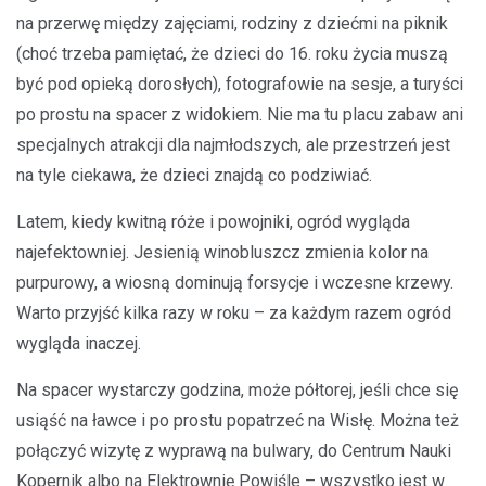
na przerwę między zajęciami, rodziny z dziećmi na piknik
(choć trzeba pamiętać, że dzieci do 16. roku życia muszą
być pod opieką dorosłych), fotografowie na sesje, a turyści
po prostu na spacer z widokiem. Nie ma tu placu zabaw ani
specjalnych atrakcji dla najmłodszych, ale przestrzeń jest
na tyle ciekawa, że dzieci znajdą co podziwiać.
Latem, kiedy kwitną róże i powojniki, ogród wygląda
najefektowniej. Jesienią winobluszcz zmienia kolor na
purpurowy, a wiosną dominują forsycje i wczesne krzewy.
Warto przyjść kilka razy w roku – za każdym razem ogród
wygląda inaczej.
Na spacer wystarczy godzina, może półtorej, jeśli chce się
usiąść na ławce i po prostu popatrzeć na Wisłę. Można też
połączyć wizytę z wyprawą na bulwary, do Centrum Nauki
Kopernik albo na Elektrownię Powiśle – wszystko jest w