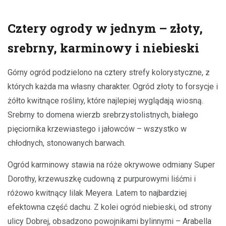
Cztery ogrody w jednym – złoty,
srebrny, karminowy i niebieski
Górny ogród podzielono na cztery strefy kolorystyczne, z
których każda ma własny charakter. Ogród złoty to forsycje i
żółto kwitnące rośliny, które najlepiej wyglądają wiosną.
Srebrny to domena wierzb srebrzystolistnych, białego
pięciornika krzewiastego i jałowców – wszystko w
chłodnych, stonowanych barwach.
Ogród karminowy stawia na róże okrywowe odmiany Super
Dorothy, krzewuszkę cudowną z purpurowymi liśćmi i
różowo kwitnący lilak Meyera. Latem to najbardziej
efektowna część dachu. Z kolei ogród niebieski, od strony
ulicy Dobrej, obsadzono powojnikami bylinnymi – Arabella