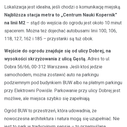
Lokalizacja jest idealna, jeśli chodzi o komunikację miejską.
Najbliższa stacja metra to „Centrum Nauki Kopernik”
na linii M2
– stąd do wejścia do ogrodu jest około 10 minut
spacerem. Można też dojechać autobusami linii 100, 106,
118, 127, 162 i 185 – przystanki są tuż obok.
Wejście do ogrodu znajduje się od ulicy Dobrej, na
wysokości skrzyżowania z ulicą Gęstą.
Adres to ul.
Dobra 56/66, 00-312 Warszawa. Jeśli ktoś jedzie
samochodem, można zostawić auto na parkingu
podziemnym pod budynkiem BUW albo na płatnym parkingu
przy Elektrowni Powiśle. Parkowanie przy ulicy Dobrej jest
możliwe, ale miejsca szybko się zapełniają.
Ogród BUW to przestrzeń, która udowadnia, że
nowoczesna architektura i natura mogą się uzupełniać. Nie
jest to park w tradycyjnym sensie – to przemyślana