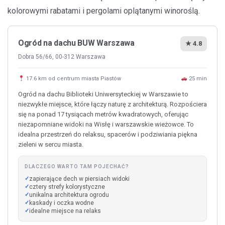
kolorowymi rabatami i pergolami oplątanymi winoroślą.
Ogród na dachu BUW Warszawa
★ 4.8
Dobra 56/66, 00-312 Warszawa
17.6 km od centrum miasta Piastów
25 min
Ogród na dachu Biblioteki Uniwersyteckiej w Warszawie to
niezwykłe miejsce, które łączy naturę z architekturą. Rozpościera
się na ponad 17 tysiącach metrów kwadratowych, oferując
niezapomniane widoki na Wisłę i warszawskie wieżowce. To
idealna przestrzeń do relaksu, spacerów i podziwiania piękna
zieleni w sercu miasta.
DLACZEGO WARTO TAM POJECHAĆ?
zapierające dech w piersiach widoki
cztery strefy kolorystyczne
unikalna architektura ogrodu
kaskady i oczka wodne
idealne miejsce na relaks