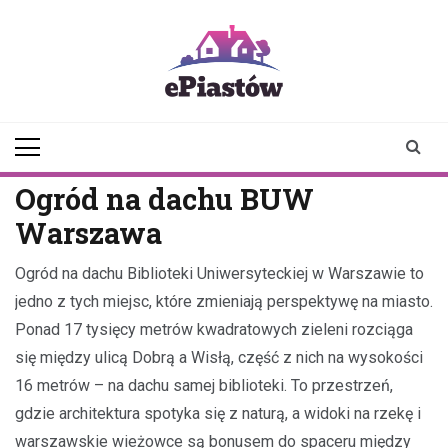
Skip
to
content
epiastow.pl
dawka
aktualności z
Piastowa i
okolicy
Ogród na dachu BUW
Warszawa
Ogród na dachu Biblioteki Uniwersyteckiej w Warszawie to
jedno z tych miejsc, które zmieniają perspektywę na miasto.
Ponad 17 tysięcy metrów kwadratowych zieleni rozciąga
się między ulicą Dobrą a Wisłą, część z nich na wysokości
16 metrów – na dachu samej biblioteki. To przestrzeń,
gdzie architektura spotyka się z naturą, a widoki na rzekę i
warszawskie wieżowce są bonusem do spaceru między