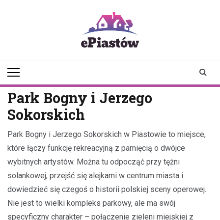
Skip
to
content
epiastow.pl
dawka
aktualności z
Piastowa i
okolicy
Park Bogny i Jerzego
Sokorskich
Park Bogny i Jerzego Sokorskich w Piastowie to miejsce,
które łączy funkcję rekreacyjną z pamięcią o dwójce
wybitnych artystów. Można tu odpocząć przy tężni
solankowej, przejść się alejkami w centrum miasta i
dowiedzieć się czegoś o historii polskiej sceny operowej.
Nie jest to wielki kompleks parkowy, ale ma swój
specyficzny charakter – połączenie zieleni miejskiej z