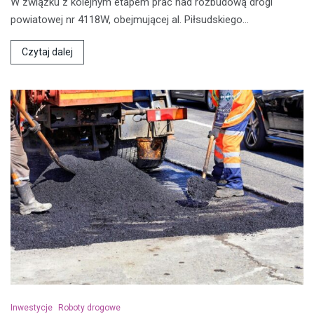
W związku z kolejnym etapem prac nad rozbudową drogi
powiatowej nr 4118W, obejmującej al. Piłsudskiego…
Czytaj dalej
Inwestycje
Roboty drogowe