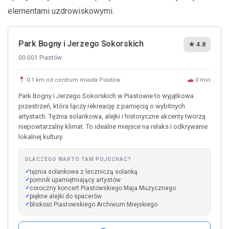
elementami uzdrowiskowymi.
Park Bogny i Jerzego Sokorskich
★ 4.8
00-001 Piastów
0.1 km od centrum miasta Piastów
0 min
Park Bogny i Jerzego Sokorskich w Piastowie to wyjątkowa
przestrzeń, która łączy rekreację z pamięcią o wybitnych
artystach. Tężnia solankowa, alejki i historyczne akcenty tworzą
niepowtarzalny klimat. To idealne miejsce na relaks i odkrywanie
lokalnej kultury.
DLACZEGO WARTO TAM POJECHAĆ?
tężnia solankowa z leczniczą solanką
pomnik upamiętniający artystów
coroczny koncert Piastowskiego Maja Muzycznego
piękne alejki do spacerów
bliskość Piastowskiego Archiwum Miejskiego