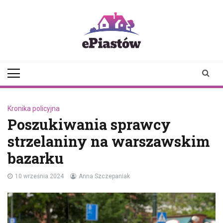
Skip
to
content
epiastow.pl
dawka
aktualności z
Piastowa i
okolicy
Kronika policyjna
Poszukiwania sprawcy
strzelaniny na warszawskim
bazarku
10 września 2024
Anna Szczepaniak