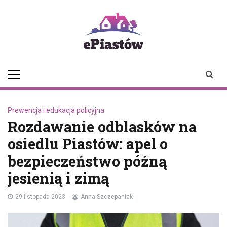
Skip
to
content
epiastow.pl
dawka
aktualności z
Piastowa i
okolicy
Prewencja i edukacja policyjna
Rozdawanie odblasków na
osiedlu Piastów: apel o
bezpieczeństwo późną
jesienią i zimą
29 listopada 2023
Anna Szczepaniak