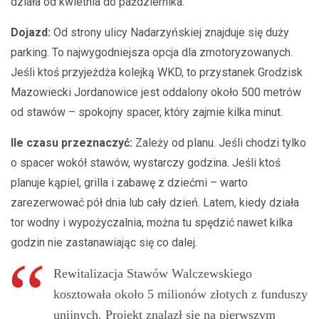
działa od kwietnia do października.
Dojazd:
Od strony ulicy Nadarzyńskiej znajduje się duży
parking. To najwygodniejsza opcja dla zmotoryzowanych.
Jeśli ktoś przyjeżdża kolejką WKD, to przystanek Grodzisk
Mazowiecki Jordanowice jest oddalony około 500 metrów
od stawów – spokojny spacer, który zajmie kilka minut.
Ile czasu przeznaczyć:
Zależy od planu. Jeśli chodzi tylko
o spacer wokół stawów, wystarczy godzina. Jeśli ktoś
planuje kąpiel, grilla i zabawę z dziećmi – warto
zarezerwować pół dnia lub cały dzień. Latem, kiedy działa
tor wodny i wypożyczalnia, można tu spędzić nawet kilka
godzin nie zastanawiając się co dalej.
Rewitalizacja Stawów Walczewskiego
kosztowała około 5 milionów złotych z funduszy
unijnych. Projekt znalazł się na pierwszym