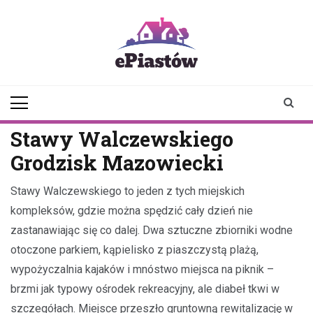
Skip
to
content
epiastow.pl
dawka
aktualności z
Piastowa i
okolicy
Stawy Walczewskiego
Grodzisk Mazowiecki
Stawy Walczewskiego to jeden z tych miejskich
kompleksów, gdzie można spędzić cały dzień nie
zastanawiając się co dalej. Dwa sztuczne zbiorniki wodne
otoczone parkiem, kąpielisko z piaszczystą plażą,
wypożyczalnia kajaków i mnóstwo miejsca na piknik –
brzmi jak typowy ośrodek rekreacyjny, ale diabeł tkwi w
szczegółach. Miejsce przeszło gruntowną rewitalizację w