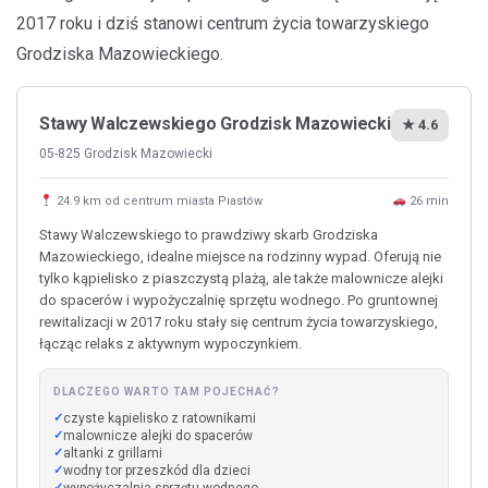
2017 roku i dziś stanowi centrum życia towarzyskiego
Grodziska Mazowieckiego.
Stawy Walczewskiego Grodzisk Mazowiecki
★ 4.6
05-825 Grodzisk Mazowiecki
24.9 km od centrum miasta Piastów
26 min
Stawy Walczewskiego to prawdziwy skarb Grodziska
Mazowieckiego, idealne miejsce na rodzinny wypad. Oferują nie
tylko kąpielisko z piaszczystą plażą, ale także malownicze alejki
do spacerów i wypożyczalnię sprzętu wodnego. Po gruntownej
rewitalizacji w 2017 roku stały się centrum życia towarzyskiego,
łącząc relaks z aktywnym wypoczynkiem.
DLACZEGO WARTO TAM POJECHAĆ?
czyste kąpielisko z ratownikami
malownicze alejki do spacerów
altanki z grillami
wodny tor przeszkód dla dzieci
wypożyczalnia sprzętu wodnego