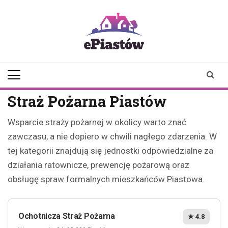
Skip
to
content
epiastow.pl
dawka
aktualności z
Piastowa i
okolicy
Straż Pożarna Piastów
Wsparcie straży pożarnej w okolicy warto znać
zawczasu, a nie dopiero w chwili nagłego zdarzenia. W
tej kategorii znajdują się jednostki odpowiedzialne za
działania ratownicze, prewencję pożarową oraz
obsługę spraw formalnych mieszkańców Piastowa.
Ochotnicza Straż Pożarna
★ 4.8