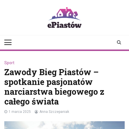
Skip
to
content
epiastow.pl
dawka
aktualności z
Piastowa i
okolicy
Sport
Zawody Bieg Piastów –
spotkanie pasjonatów
narciarstwa biegowego z
całego świata
1 marca 2025
Anna Szczepaniak