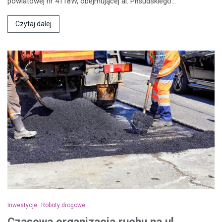
powiatowej nr 4118W, obejmującej al. Piłsudskiego…
Czytaj dalej
Inwestycje
Roboty drogowe