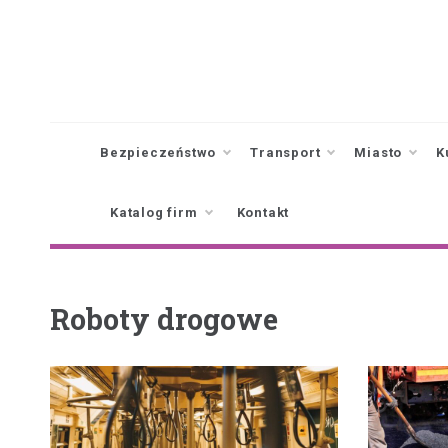
Skip
to
content
Bezpieczeństwo
Transport
Miasto
K
Katalog firm
Kontakt
Roboty drogowe