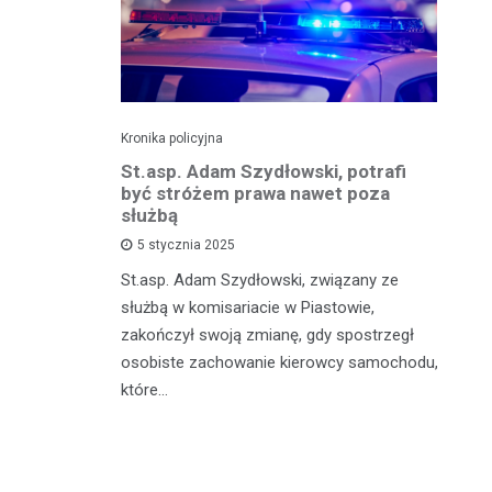
Kronika policyjna
Kro
zkadzając
St.asp. Adam Szydłowski, potrafi
Wa
owodował
być stróżem prawa nawet poza
kr
 tysięcy
służbą
m
5 stycznia 2025
St.asp. Adam Szydłowski, związany ze
W 
szkowie,
służbą w komisariacie w Piastowie,
Ko
agresywny i
zakończył swoją zmianę, gdy spostrzegł
do
zna
osobiste zachowanie kierowcy samochodu,
by
które…
je