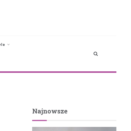
yle
Najnowsze