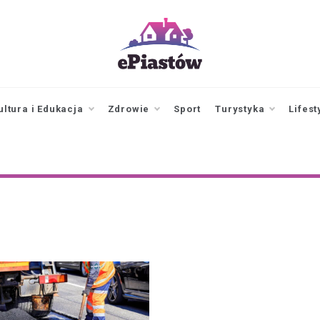
epiastow.pl
dawka
aktualności z
Piastowa i
ultura i Edukacja
Zdrowie
Sport
Turystyka
Lifest
okolicy