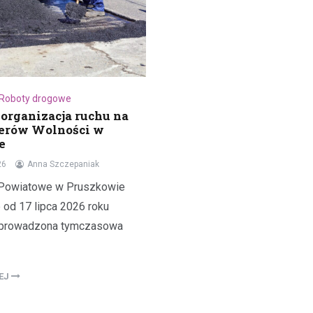
Roboty drogowe
organizacja ruchu na
terów Wolności w
e
26
Anna Szczepaniak
 Powiatowe w Pruszkowie
e od 17 lipca 2026 roku
wprowadzona tymczasowa
LEJ