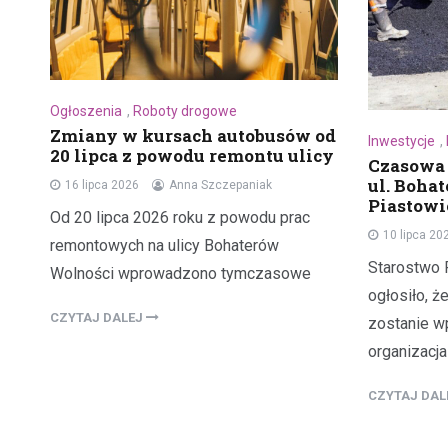
Ogłoszenia
,
Roboty drogowe
Zmiany w kursach autobusów od
Inwestycje
,
20 lipca z powodu remontu ulicy
Czasowa 
ul. Boha
16 lipca 2026
Anna Szczepaniak
Piastowi
Od 20 lipca 2026 roku z powodu prac
10 lipca 20
remontowych na ulicy Bohaterów
Starostwo
Wolności wprowadzono tymczasowe
ogłosiło, ż
CZYTAJ DALEJ
zostanie 
organizacja
CZYTAJ DA