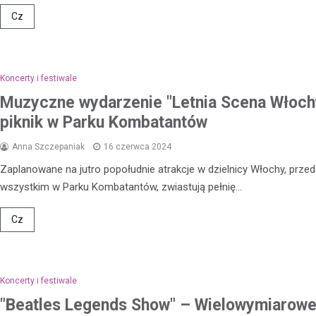
Cz
Koncerty i festiwale
Muzyczne wydarzenie "Letnia Scena Włoch
piknik w Parku Kombatantów
Anna Szczepaniak
16 czerwca 2024
Zaplanowane na jutro popołudnie atrakcje w dzielnicy Włochy, prze
wszystkim w Parku Kombatantów, zwiastują pełnię…
Kronika policyjna
Cz
Agresywny mężczyzna, us
zaparkowane pojazdy, sp
straty wynoszące ponad 13
złotych
Koncerty i festiwale
14 lipca 2024
"Beatles Legends Show" – Wielowymiarow