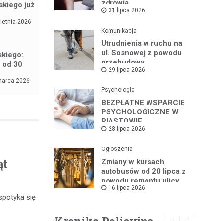
zdrowia
skiego już
31 lipca 2026
ietnia 2026
Komunikacja
Utrudnienia w ruchu na
ul. Sosnowej z powodu
skiego:
przebudowy
 od 30
29 lipca 2026
marca 2026
Psychologia
BEZPŁATNE WSPARCIE
PSYCHOLOGICZNE W
PIASTOWIE
28 lipca 2026
Ogłoszenia
Zmiany w kursach
ąt
autobusów od 20 lipca z
powodu remontu ulicy
16 lipca 2026
spotyka się
Kronika Policyjna