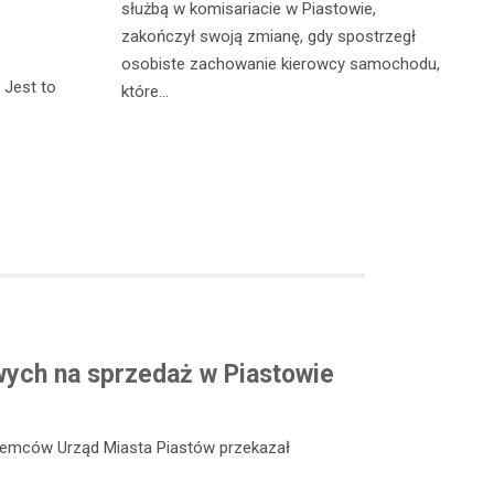
szkowie,
służbą w komisariacie w Piastowie,
Ko
agresywny i
zakończył swoją zmianę, gdy spostrzegł
do
zna
osobiste zachowanie kierowcy samochodu,
by
 Jest to
które…
je
ych na sprzedaż w Piastowie
ajemców Urząd Miasta Piastów przekazał