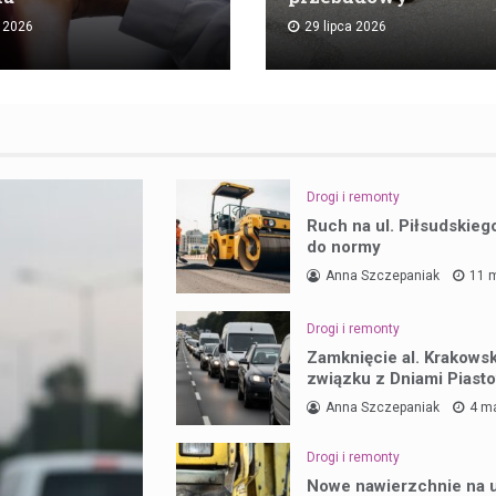
a 2026
29 lipca 2026
Drogi i remonty
Ruch na ul. Piłsudskieg
do normy
Anna Szczepaniak
11 
Drogi i remonty
Zamknięcie al. Krakowsk
związku z Dniami Piast
Anna Szczepaniak
4 m
Drogi i remonty
Nowe nawierzchnie na u