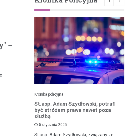
y" –
de
Kronika policyjna
Kro
zkadzając
St.asp. Adam Szydłowski, potrafi
Wa
owodował
być stróżem prawa nawet poza
kr
 tysięcy
służbą
m
5 stycznia 2025
e
St.asp. Adam Szydłowski, związany ze
W 