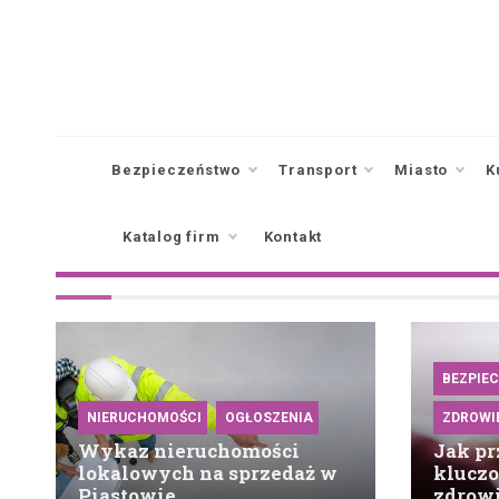
Skip
to
content
Bezpieczeństwo
Transport
Miasto
K
Katalog firm
Kontakt
BEZPIE
NIERUCHOMOŚCI
OGŁOSZENIA
ZDROWI
Wykaz nieruchomości
Jak pr
lokalowych na sprzedaż w
klucz
Piastowie
zdrow