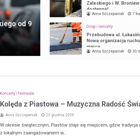
Zaleskiego i W. Broniew
dostępne!
Anna Szczepaniak
7 kw
kiego od 9
Drogi i remonty
Przebudowa ul. Łukasiń
Nowa organizacja ruchu
marca
Anna Szczepaniak
30 
Koncerty i festiwale
Kolęda z Piastowa – Muzyczna Radość Świ
Anna Szczepaniak
23 grudnia 2025
W okresie świątecznym, Piastów staje się miejscem, gdzie tradycja 
z lokalnym zaangażowaniem w…