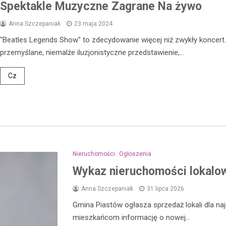
Niedawno na jednej z ulic w Pru
Spektakle Muzyczne Zagrane Na żywo
doszło do incydentu, w którym 
Anna Szczepaniak
23 maja 2024
pod wpływem alkoholu mężczy
dokonywał aktów…
"Beatles Legends Show" to zdecydowanie więcej niż zwykły koncert.
przemyślane, niemalże iluzjonistyczne przedstawienie,…
Cz
Nieruchomości
Ogłoszenia
Wykaz nieruchomości lokalow
Anna Szczepaniak
31 lipca 2026
Gmina Piastów ogłasza sprzedaż lokali dla n
mieszkańcom informację o nowej…