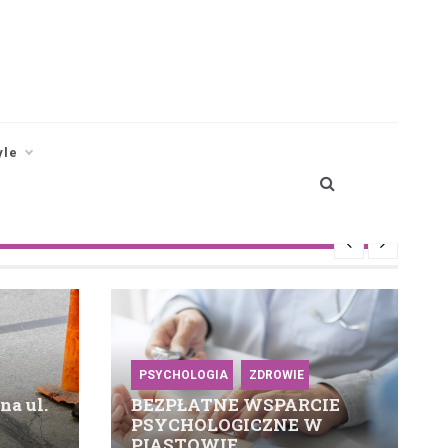
yle
PSYCHOLOGIA
ZDROWIE
na ul.
BEZPŁATNE WSPARCIE
PSYCHOLOGICZNE W
PIASTOWIE