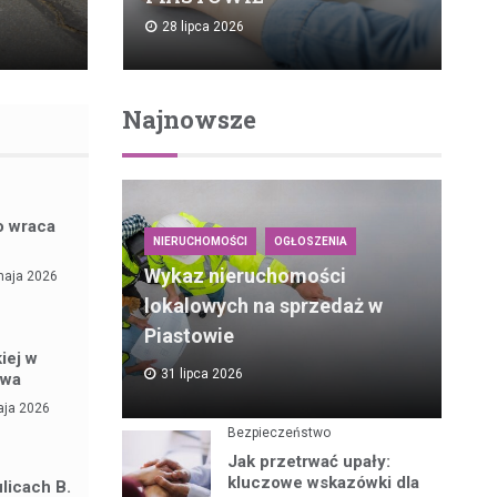
28 lipca 2026
Najnowsze
o wraca
NIERUCHOMOŚCI
OGŁOSZENIA
Wykaz nieruchomości
maja 2026
lokalowych na sprzedaż w
Piastowie
iej w
31 lipca 2026
owa
aja 2026
Bezpieczeństwo
Jak przetrwać upały:
kluczowe wskazówki dla
licach B.