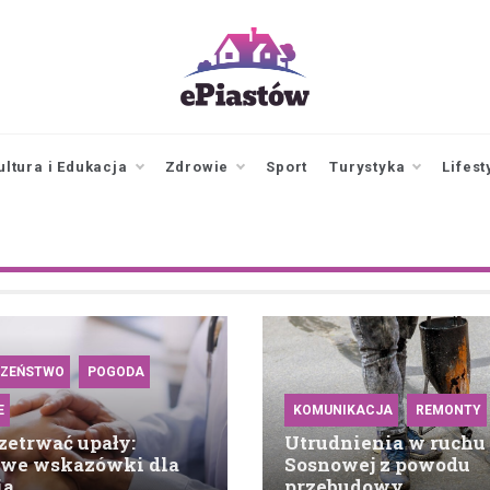
epiastow.pl
dawka
aktualności z
Piastowa i
ultura i Edukacja
Zdrowie
Sport
Turystyka
Lifest
okolicy
CZEŃSTWO
POGODA
E
KOMUNIKACJA
REMONTY
zetrwać upały:
Utrudnienia w ruchu 
owe wskazówki dla
Sosnowej z powodu
ia
przebudowy