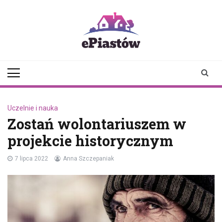
Skip
to
content
epiastow.pl
dawka
aktualności z
Piastowa i
okolicy
Uczelnie i nauka
Zostań wolontariuszem w
projekcie historycznym
7 lipca 2022
Anna Szczepaniak