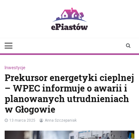
Skip
to
content
epiastow.pl
dawka
aktualności z
Piastowa i
okolicy
Inwestycje
Prekursor energetyki cieplnej
– WPEC informuje o awarii i
planowanych utrudnieniach
w Głogowie
13 marca 2025
Anna Szczepaniak