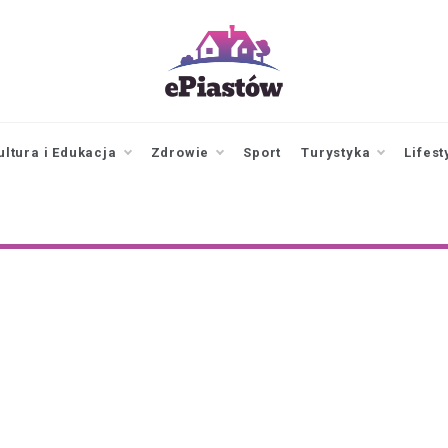
epiastow.pl
dawka
aktualności z
Piastowa i
ultura i Edukacja
Zdrowie
Sport
Turystyka
Lifest
okolicy