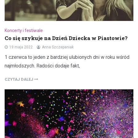
Koncerty i festiwale
Co się szykuje na Dzień Dziecka w Piastowie?
19 maja 2022
Anna Szczepaniak
1 czerwca to jeden z bardziej ulubionych dni w roku wśród
najmłodszych. Radości dodaje fakt,
CZYTAJ DALEJ