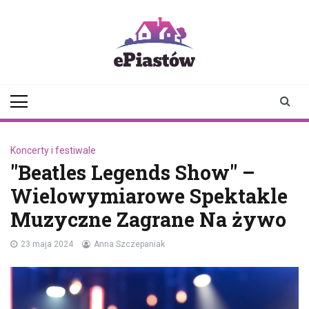
Skip
to
content
epiastow.pl
dawka
aktualności z
Piastowa i
okolicy
Koncerty i festiwale
"Beatles Legends Show" –
Wielowymiarowe Spektakle
Muzyczne Zagrane Na żywo
23 maja 2024
Anna Szczepaniak