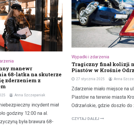
Wypadki i zdarzenia
darzenia
Tragiczny finał kolizji 
unny manewr
Piastów w Krośnie Odr
ia 68-latka na skuterze
ię zderzeniem z
27 stycznia 2025
Anna Szcze
em
Zdarzenie miało miejsce na ul
2025
Anna Szczepaniak
Piastów na terenie miasta Kr
niebezpieczny incydent miał
Odrzańskie, gdzie doszło do
ło godziny 12:00 na al.
CZYTAJ DALEJ
rzyczyną była brawura 68-