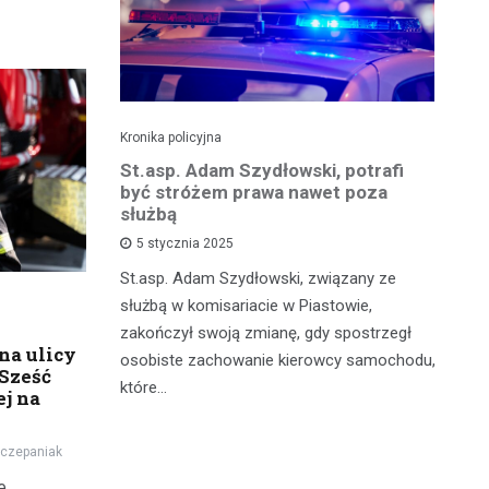
Kronika policyjna
Kro
zkadzając
St.asp. Adam Szydłowski, potrafi
Wa
owodował
być stróżem prawa nawet poza
kr
 tysięcy
służbą
m
5 stycznia 2025
St.asp. Adam Szydłowski, związany ze
W 
szkowie,
służbą w komisariacie w Piastowie,
Ko
agresywny i
zakończył swoją zmianę, gdy spostrzegł
do
na ulicy
zna
osobiste zachowanie kierowcy samochodu,
by
Sześć
które…
je
ej na
czepaniak
e