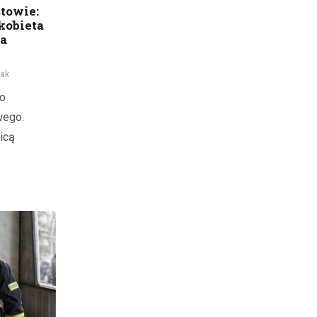
towie:
kobieta
ia
iak
do
wego.
nicą