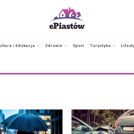
epiastow.pl
dawka
aktualności z
Piastowa i
ultura i Edukacja
Zdrowie
Sport
Turystyka
Lifest
okolicy