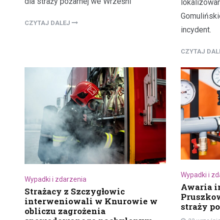
dla straży pożarnej we Wrześni
lokalizowan
Gomuliński
CZYTAJ DALEJ
incydent.
CZYTAJ DA
Wypadki i z
Wypadki i zdarzenia
Awaria i
Strażacy z Szczygłowic
Pruszkow
interweniowali w Knurowie w
straży p
obliczu zagrożenia