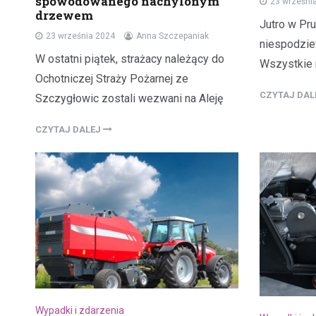
spowodowanego nachylonym
23 wrześni
drzewem
Jutro w Pr
23 września 2024
Anna Szczepaniak
niespodzie
W ostatni piątek, strażacy należący do
Wszystkie 
Ochotniczej Straży Pożarnej ze
CZYTAJ DA
Szczygłowic zostali wezwani na Aleję
CZYTAJ DALEJ
Wypadki i zdarzenia