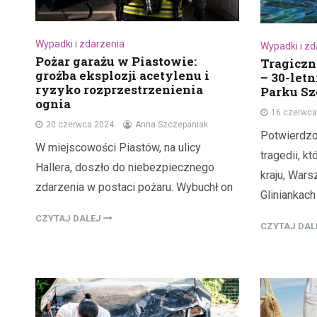
Wypadki i zdarzenia
Wypadki i z
Pożar garażu w Piastowie:
Tragiczn
groźba eksplozji acetylenu i
– 30-letn
ryzyko rozprzestrzenienia
Parku Sz
ognia
16 czerwca
20 czerwca 2024
Anna Szczepaniak
Potwierdzo
W miejscowości Piastów, na ulicy
tragedii, kt
Hallera, doszło do niebezpiecznego
kraju, War
zdarzenia w postaci pożaru. Wybuchł on
Gliniankach
CZYTAJ DALEJ
CZYTAJ DA