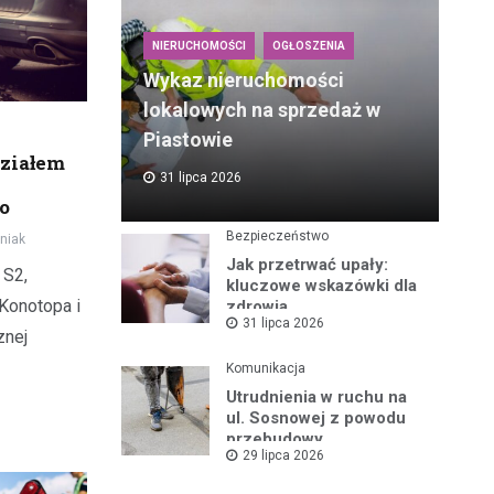
NIERUCHOMOŚCI
OGŁOSZENIA
Wykaz nieruchomości
lokalowych na sprzedaż w
Piastowie
działem
31 lipca 2026
o
Bezpieczeństwo
niak
Jak przetrwać upały:
 S2,
kluczowe wskazówki dla
Konotopa i
zdrowia
31 lipca 2026
znej
Komunikacja
Utrudnienia w ruchu na
ul. Sosnowej z powodu
przebudowy
29 lipca 2026