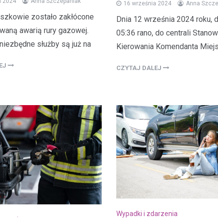
a 2024
Anna Szczepaniak
16 września 2024
Anna Szcze
uszkowie zostało zakłócone
Dnia 12 września 2024 roku, 
waną awarią rury gazowej.
05:36 rano, do centrali Stano
niezbędne służby są już na
Kierowania Komendanta Miej
LEJ
CZYTAJ DALEJ
Wypadki i zdarzenia