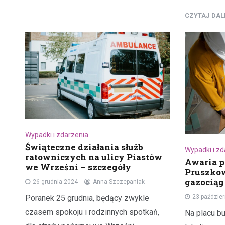
CZYTAJ DA
Wypadki i zdarzenia
Świąteczne działania służb
Wypadki i z
ratowniczych na ulicy Piastów
Awaria p
we Wrześni – szczegóły
Pruszko
gazociąg
26 grudnia 2024
Anna Szczepaniak
Poranek 25 grudnia, będący zwykle
23 paździe
czasem spokoju i rodzinnych spotkań,
Na placu b