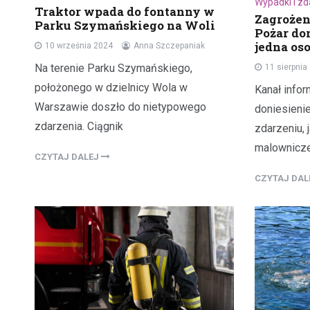
Wypadki i z
Traktor wpada do fontanny w
Zagrożen
Parku Szymańskiego na Woli
Pożar do
jedna os
10 września 2024
Anna Szczepaniak
Na terenie Parku Szymańskiego,
11 sierpnia
położonego w dzielnicy Wola w
Kanał infor
Warszawie doszło do nietypowego
doniesieni
zdarzenia. Ciągnik
zdarzeniu,
malownicze
CZYTAJ DALEJ
CZYTAJ DA