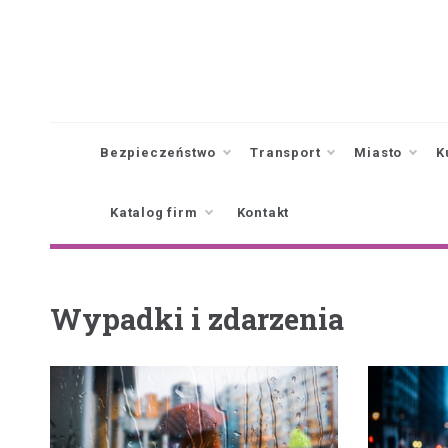
Skip
to
content
Bezpieczeństwo
Transport
Miasto
K
Katalog firm
Kontakt
Wypadki i zdarzenia