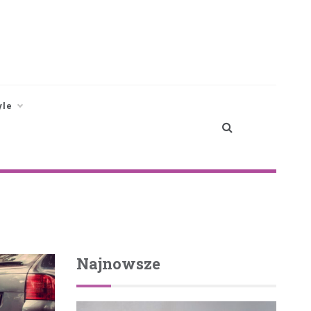
yle
Najnowsze