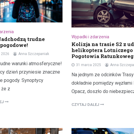
darzenia
Wypadki i zdarzenia
Nadchodzą trudne
Kolizja na trasie S2 z u
 pogodowe!
helikoptera Lotniczego
a 2026
Anna Szczepaniak
Pogotowia Ratunkoweg
rudne warunki atmosferyczne!
31 marca 2025
Anna Szczepa
y dzień przyniesie znaczne
Na jednym ze odcinków Trasy
e pogody. Synoptycy
dokładnie pomiędzy węzłami 
 że z
Opacz, doszło do niebezpiec
LEJ
CZYTAJ DALEJ