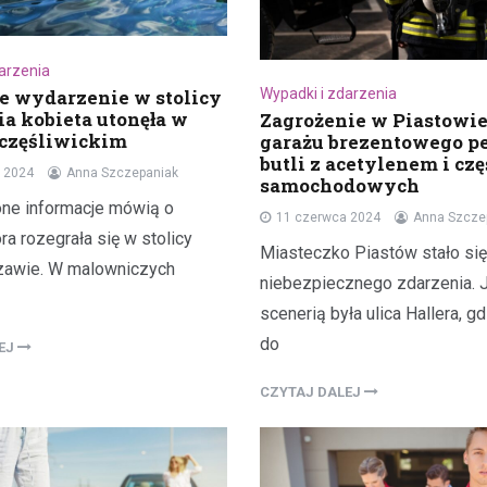
darzenia
e wydarzenie w stolicy
Wypadki i zdarzenia
ia kobieta utonęła w
Zagrożenie w Piastowie
częśliwickim
garażu brezentowego p
butli z acetylenem i czę
 2024
Anna Szczepaniak
samochodowych
ne informacje mówią o
11 czerwca 2024
Anna Szcze
óra rozegrała się w stolicy
Miasteczko Piastów stało si
szawie. W malowniczych
niebezpiecznego zdarzenia. 
scenerią była ulica Hallera, g
do
LEJ
CZYTAJ DALEJ