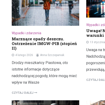
Wypadki i z
Uwaga! 
Wypadki i zdarzenia
warunki
Marznące opady deszczu.
13 styczni
Ostrzeżenie IMGW-PIB (stopień
II)
Uwaga na t
4 lutego 2026
Anna Szczepaniak
Nadchodząc
Drodzy mieszkańcy Piastowa, oto
pogorszeni
istotne informacje dotyczące
przewidują,
nadchodzącej pogody, które mogą mieć
CZYTAJ DA
wpływ na Wasze
CZYTAJ DALEJ