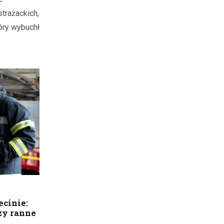
trażackich,
óry wybuchł
ecinie:
rzy ranne