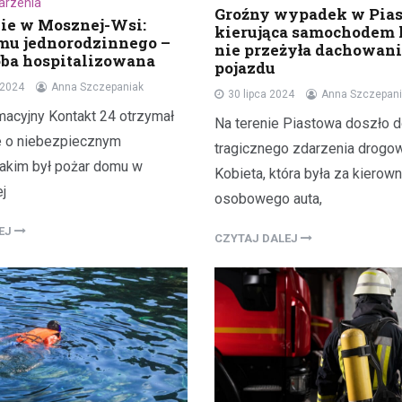
darzenia
Groźny wypadek w Pias
ie w Mosznej-Wsi:
kierująca samochodem 
mu jednorodzinnego –
nie przeżyła dachowan
oba hospitalizowana
pojazdu
 2024
Anna Szczepaniak
30 lipca 2024
Anna Szczepan
macyjny Kontakt 24 otrzymał
Na terenie Piastowa doszło 
e o niebezpiecznym
tragicznego zdarzenia drogo
 jakim był pożar domu w
Kobieta, która była za kierow
j
osobowego auta,
LEJ
CZYTAJ DALEJ