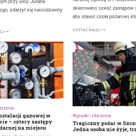
ym przy ulicy Juliana
skierowano sześć zastępów s
ego, zdarzył się niecodzienny
aby stawić czoła pożarowi, kt
CZYTAJ DALEJ
LEJ
darzenia
nstalacji gazowej w
Wypadki i zdarzenia
ie – cztery zastępy
Tragiczny pożar w Szcz
ożarnej na miejscu
Jedna osoba nie żyje, t