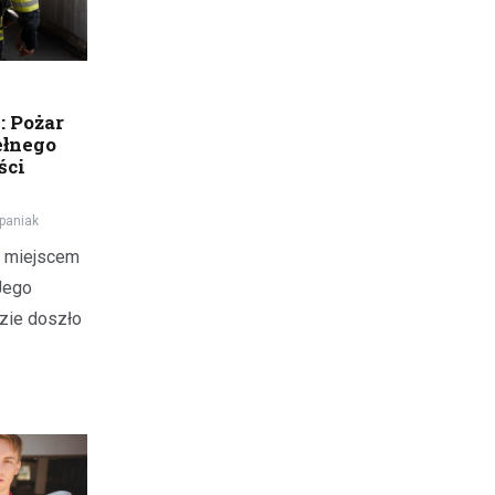
: Pożar
ełnego
ści
paniak
ę miejscem
Jego
dzie doszło