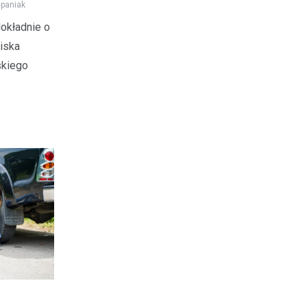
paniak
dokładnie o
wiska
skiego