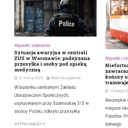
Wypadki i zdarzenia
Sytuacja awaryjna w centrali
ZUS w Warszawie: podejrzana
Wypadki i z
przesyłka i osoby pod opieką
Niefort
medyczną
zawracan
kończy s
31 marca 2025
Anna Szczepaniak
tramwaj
W budynku centralnym Zakładu
12 lutego 
Ubezpieczeń Społecznych,
Niezwykle 
usytuowanym przy Szamockiej 3/5 w
miejsce oko
stolicy Polski, odkryto przesyłkę
Piastów. P
letniego
CZYTAJ DALEJ