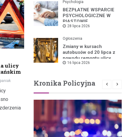
Psychologia
BEZPŁATNE WSPARCIE
PSYCHOLOGICZNE W
PIASTOWIE
28 lipca 2026
Ogłoszenia
Zmiany w kursach
autobusów od 20 lipca z
powodu remontu ulicy
16 lipca 2026
na ulicy
zańskim
Kronika Policyjna
paniak
icy
osno
 zderzenia