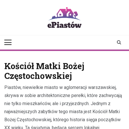
Skip
to
content
epiastow.pl
dawka
aktualności z
Piastowa i
okolicy
Kościół Matki Bożej
Częstochowskiej
Piastów, niewielkie miasto w aglomeracji warszawskiej,
skrywa w sobie architektoniczne perełki, które zachwycają
nie tylko mieszkańców, ale i przyjezdnych. Jednym z
najważniejszych zabytków tego miasta jest Kościół Matki
Bożej Częstochowskiej, którego historia sięga początków
XX wieku. Ta świątynia, będąca sercem lokalnej