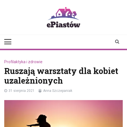
Skip
to
content
epiastow.pl
dawka
aktualności z
Piastowa i
okolicy
Profilaktyka i zdrowie
Ruszają warsztaty dla kobiet
uzależnionych
31 sierpnia 2021
Anna Szczepaniak