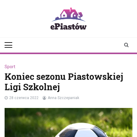
Skip
to
content
epiastow.pl
dawka
aktualności z
Piastowa i
okolicy
Sport
Koniec sezonu Piastowskiej
Ligi Szkolnej
28 czerwca 2022
Anna Szczepaniak