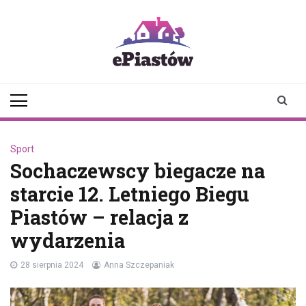
Skip
to
content
epiastow.pl
dawka
aktualności z
Piastowa i
okolicy
Sport
Sochaczewscy biegacze na
starcie 12. Letniego Biegu
Piastów – relacja z
wydarzenia
28 sierpnia 2024
Anna Szczepaniak