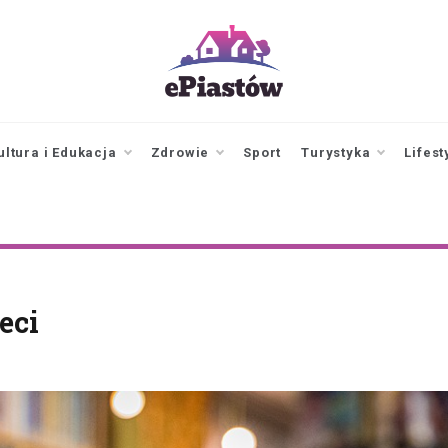
epiastow.pl
dawka
aktualności z
Piastowa i
ultura i Edukacja
Zdrowie
Sport
Turystyka
Lifest
okolicy
eci