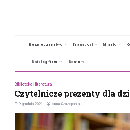
Skip
to
content
Bezpieczeństwo
Transport
Miasto
K
Katalog firm
Kontakt
Biblioteka i literatura
Czytelnicze prezenty dla dzi
9 grudnia 2021
Anna Szczepaniak