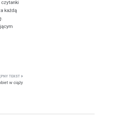
 czytanki
za każdą
ę.
ającym
obiet w ciąży