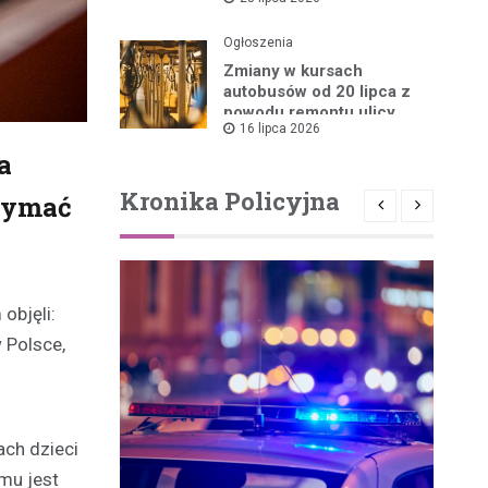
Ogłoszenia
Zmiany w kursach
autobusów od 20 lipca z
powodu remontu ulicy
16 lipca 2026
a
Kronika Policyjna
rzymać
bjęli: ​
 Polsce,
ach dzieci
mu jest