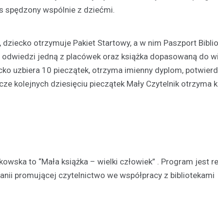
s spędzony wspólnie z dziećmi.
Kronika policyjna
Agresywny mężczyzna, us
 dziecko otrzymuje Pakiet Startowy, a w nim Paszport Bibli
zaparkowane pojazdy, sp
straty wynoszące ponad 13
 odwiedzi jedną z placówek oraz książka dopasowaną do wi
złotych
cko uzbiera 10 pieczątek, otrzyma imienny dyplom, potwier
14 lipca 2024
cze kolejnych dziesięciu pieczątek Mały Czytelnik otrzyma k
Niedawno na jednej z ulic w Pru
doszło do incydentu, w którym 
pod wpływem alkoholu mężczy
dokonywał aktów…
zkowska to “Mała książka – wielki człowiek” . Program jest 
anii promującej czytelnictwo we współpracy z bibliotekami