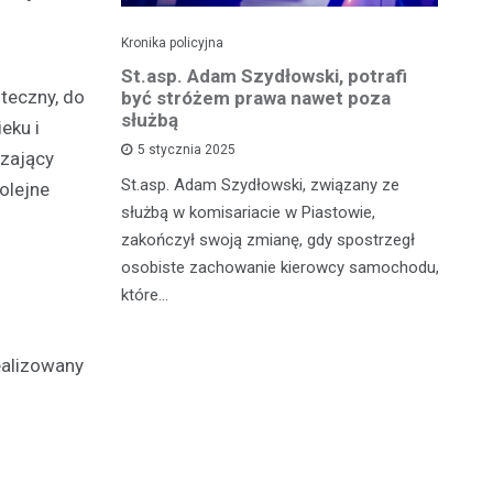
Kronika policyjna
Kro
zkadzając
St.asp. Adam Szydłowski, potrafi
Wa
oteczny, do
owodował
być stróżem prawa nawet poza
kr
 tysięcy
służbą
m
eku i
5 stycznia 2025
dzający
St.asp. Adam Szydłowski, związany ze
W 
olejne
szkowie,
służbą w komisariacie w Piastowie,
Ko
agresywny i
zakończył swoją zmianę, gdy spostrzegł
do
zna
osobiste zachowanie kierowcy samochodu,
by
które…
je
realizowany