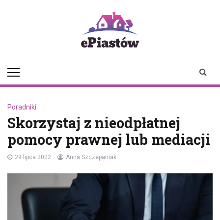
Skip
to
content
epiastow.pl
dawka
aktualności z
Piastowa i
okolicy
Poradniki
Skorzystaj z nieodpłatnej
pomocy prawnej lub mediacji
29 lipca 2022
Anna Szczepaniak