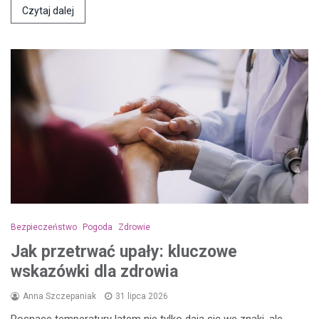
Czytaj dalej
Bezpieczeństwo
Pogoda
Zdrowie
Jak przetrwać upały: kluczowe
wskazówki dla zdrowia
Anna Szczepaniak
31 lipca 2026
Rosnące temperatury latem nie tylko dają się we znaki, ale