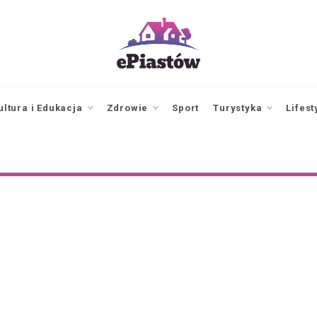
epiastow.pl
dawka
aktualności z
Piastowa i
ultura i Edukacja
Zdrowie
Sport
Turystyka
Lifest
okolicy