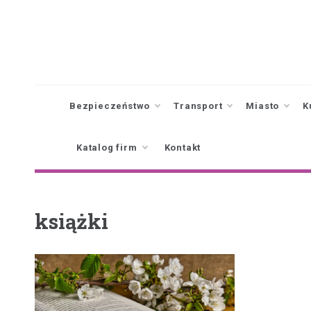
Skip
to
content
Bezpieczeństwo
Transport
Miasto
K
Katalog firm
Kontakt
książki