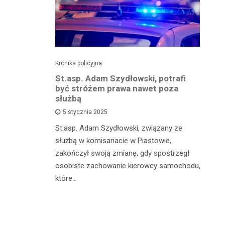
Kronika policyjna
Kro
zkadzając
St.asp. Adam Szydłowski, potrafi
Wa
owodował
być stróżem prawa nawet poza
kr
 tysięcy
służbą
m
5 stycznia 2025
St.asp. Adam Szydłowski, związany ze
W 
szkowie,
służbą w komisariacie w Piastowie,
Ko
agresywny i
zakończył swoją zmianę, gdy spostrzegł
do
zna
osobiste zachowanie kierowcy samochodu,
by
które…
je