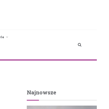
yle
Najnowsze