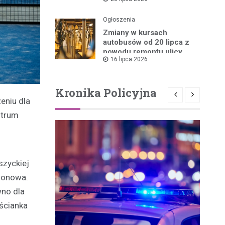
Ogłoszenia
Zmiany w kursach
autobusów od 20 lipca z
powodu remontu ulicy
16 lipca 2026
Kronika Policyjna
eniu dla
ntrum
szyckiej
lonowa.
wno dla
 ścianka