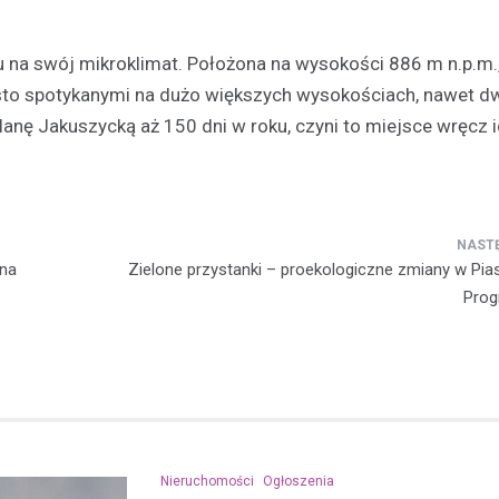
Kronika policyjna
 na swój mikroklimat. Położona na wysokości 886 m n.p.m.
Agresywny mężczyzna, us
sto spotykanymi na dużo większych wysokościach, nawet d
zaparkowane pojazdy, sp
straty wynoszące ponad 13
lanę Jakuszycką aż 150 dni w roku, czyni to miejsce wręcz 
złotych
14 lipca 2024
Niedawno na jednej z ulic w Pru
doszło do incydentu, w którym 
pod wpływem alkoholu mężczy
 na
Zielone przystanki – proekologiczne zmiany w Pias
dokonywał aktów…
Prog
Nieruchomości
Ogłoszenia