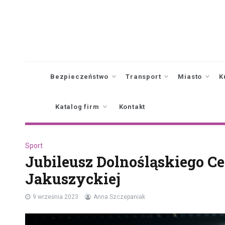
Skip
to
content
Bezpieczeństwo
Transport
Miasto
K
Katalog firm
Kontakt
Sport
Jubileusz Dolnośląskiego Ce
Jakuszyckiej
9 września 2023
Anna Szczepaniak