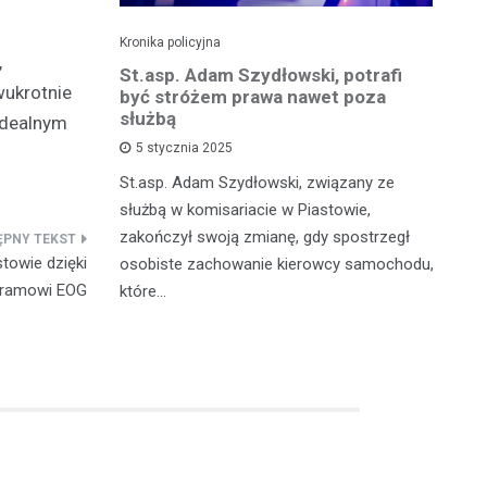
Kronika policyjna
Kro
,
zkadzając
St.asp. Adam Szydłowski, potrafi
Wa
wukrotnie
owodował
być stróżem prawa nawet poza
kr
 tysięcy
służbą
m
idealnym
5 stycznia 2025
St.asp. Adam Szydłowski, związany ze
W 
szkowie,
służbą w komisariacie w Piastowie,
Ko
agresywny i
zakończył swoją zmianę, gdy spostrzegł
do
zna
towie dzięki
osobiste zachowanie kierowcy samochodu,
by
ramowi EOG
które…
je