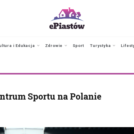
epiastow.pl
dawka
aktualności z
Piastowa i
ultura i Edukacja
Zdrowie
Sport
Turystyka
Lifest
okolicy
ntrum Sportu na Polanie