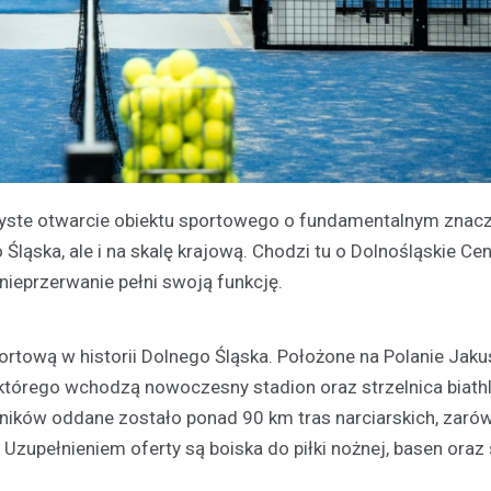
zyste otwarcie obiektu sportowego o fundamentalnym znacz
o Śląska, ale i na skalę krajową. Chodzi tu o Dolnośląskie Ce
 nieprzerwanie pełni swoją funkcję.
rtową w historii Dolnego Śląska. Położone na Polanie Jaku
którego wchodzą nowoczesny stadion oraz strzelnica biath
wników oddane zostało ponad 90 km tras narciarskich, zaró
 Uzupełnieniem oferty są boiska do piłki nożnej, basen oraz